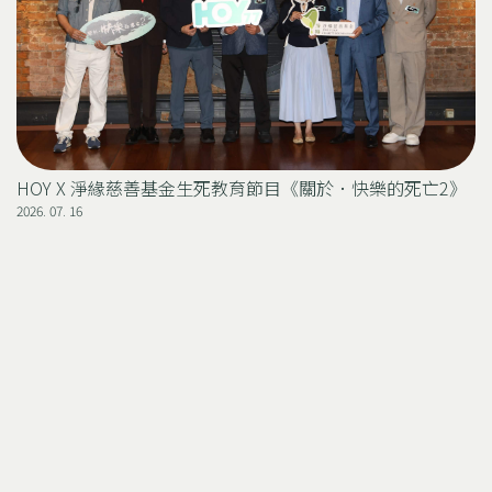
HOY X 淨緣慈善基金生死教育節目《關於．快樂的死亡2》
2026. 07. 16
2