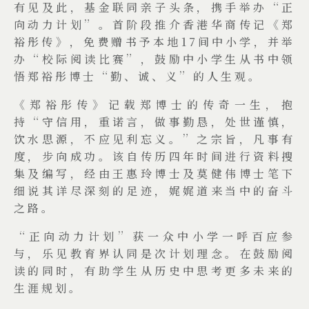
有见及此，基金联同亲子头条，携手举办“正
向动力计划”。首阶段推介香港华商传记《郑
裕彤传》，免费赠书予本地17间中小学，并举
办“校际阅读比赛”，鼓励中小学生从书中领
悟郑裕彤博士“勤、诚、义”的人生观。
《郑裕彤传》记载郑博士的传奇一生，抱
持“守信用，重诺言，做事勤恳，处世谨慎，
饮水思源，不应见利忘义。”之宗旨，凡事有
度，步向成功。该自传历四年时间进行资料搜
集及编写，经由王惠玲博士及莫健伟博士笔下
细说其详尽深刻的足迹，娓娓道来当中的奋斗
之路。
“正向动力计划”获一众中小学一呼百应参
与，乐见教育界认同是次计划理念。在鼓励阅
读的同时，有助学生从历史中思考更多未来的
生涯规划。