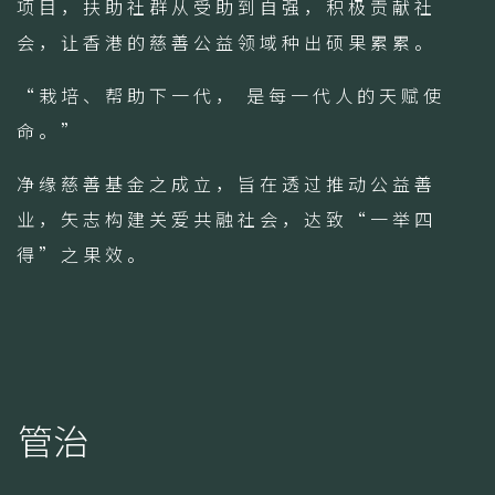
项目，扶助社群从受助到自强，积极贡献社
会，让香港的慈善公益领域种出硕果累累。
“栽培、帮助下一代， 是每一代人的天赋使
命。”
净缘慈善基金之成立，旨在透过推动公益善
业，矢志构建关爱共融社会，达致“一举四
得”之果效。
管治