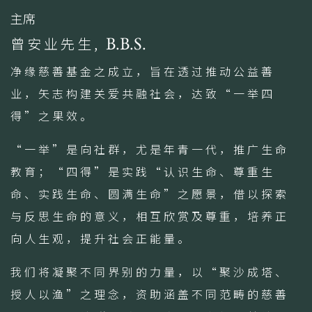
主席
曾安业先生,
B.B.S.
净缘慈善基金之成立，旨在透过推动公益善
业，矢志构建关爱共融社会，达致“一举四
得”之果效。
“一举”是向社群，尤是年青一代，推广生命
教育；“四得”是实践“认识生命、尊重生
命、实践生命、圆满生命”之愿景，借以探索
与反思生命的意义，相互欣赏及尊重，培养正
向人生观，提升社会正能量。
我们将凝聚不同界别的力量，以“聚沙成塔、
授人以渔”之理念，资助涵盖不同范畴的慈善