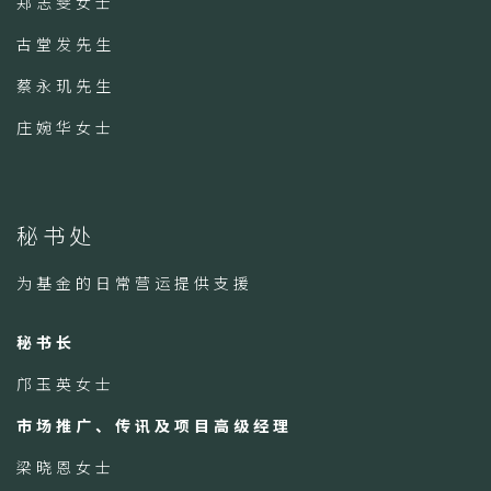
郑志雯女士
古堂发先生
蔡永玑先生
庄婉华女士
秘书处
为基金的日常营运提供支援
秘书长
邝玉英女士
市场推广、传讯及项目高级经理
梁晓恩女士