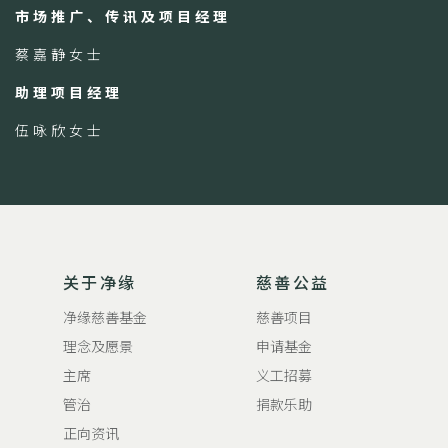
市场推广、传讯及项目经理
蔡嘉静女士
助理项目经理
伍咏欣女士
关于净缘
慈善公益
净缘慈善基金
慈善项目
理念及愿景
申请基金
主席
义工招募
管治
捐款乐助
正向资讯