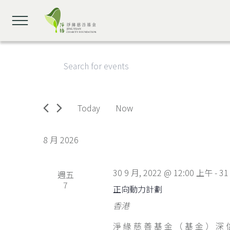
Events
Enter
Search
Keyword.
and
Search
Views
for
Navigation
Today
Now
Events
Select
by
date.
Keyword.
8 月 2026
30 9 月, 2022 @ 12:00 上午
-
31
週五
7
正向動力計劃
香港
淨緣慈善基金（基金）深