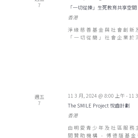
7
「一切從揀」生死教育共享空間
香港
淨緣慈善基金與社會創新及創
「一切從簡」社會企業於深
11 3 月, 2024 @ 8:00 上午
-
11 
週五
7
The SMILE Project 悅齒計劃
香港
由明愛青少年及社區服務
間贊助機構 - 傅德蔭基