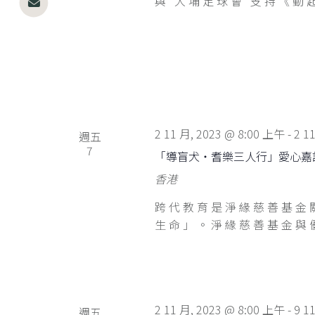
與 大埔足球會 支持《動起
2 11 月, 2023 @ 8:00 上午
-
2 1
週五
7
「導盲犬‧耆樂三人行」愛心嘉
香港
跨代教育是淨緣慈善基金
生命」。淨緣慈善基金與優
2 11 月, 2023 @ 8:00 上午
-
9 1
週五