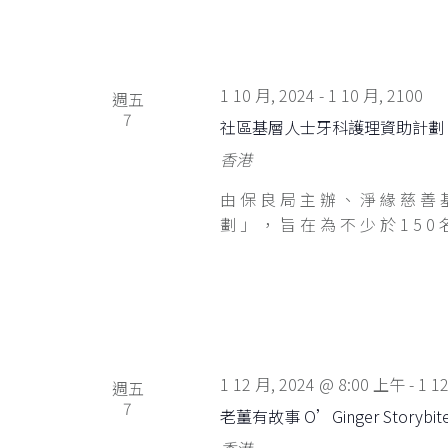
1 10 月, 2024
-
1 10 月, 2100
週五
7
社區基層人士牙科護理資助計劃
香港
由保良局主辦、淨緣慈善
劃」，旨在為不少於150
1 12 月, 2024 @ 8:00 上午
-
1 1
週五
7
老薑有故事 O’Ginger Storybit
香港