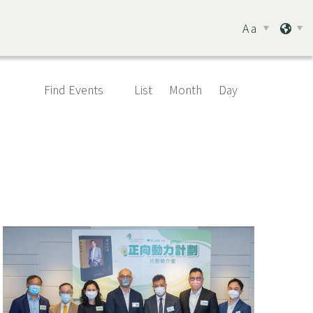
Aa
Event
Find Events
List
Month
Day
Views
Navigation