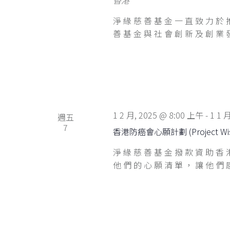
淨緣慈善基金一直致力於
善基金與社會創新及創業發展
1 2 月, 2025 @ 8:00 上午
-
1 1 
週五
7
香港防癌會心願計劃 (Project Wi
淨緣慈善基金撥款資助香
他們的心願清單，讓他們感