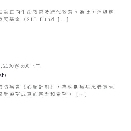
推動正向生命教育及跨代教育。為此，淨緣慈
基金（SIE Fund […]
月, 2100 @ 5:00 下午
sh)
港防癌會《心願計劃》，為晚期癌症患者實現
受願望成真的喜樂和希望。 […]