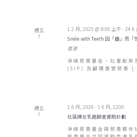
1 2 月, 2025 @ 8:00 上午
-
24 6
週五
7
Smile with Teeth 因「齒」而
香港
淨緣慈善基金、社會創新及創業
(SIP) 及顧積善堂慈善 [
1 6 月, 2026
-
1 6 月, 2200
週五
7
社區婦女乳癌篩查資助計劃
淨緣慈善基金與慈善夥伴Ms
慈善基金共同資助香港乳癌