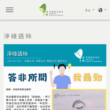
Aa
淨緣語絲