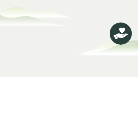
关于净缘
慈善公益
净缘慈善基金
慈善项目
理念及愿景
申请基金
主席
义工招募