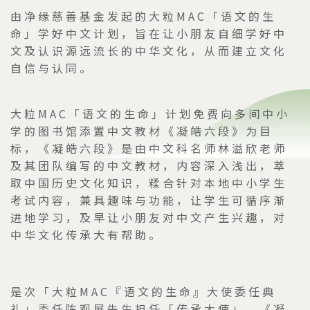
由净缘慈善基金发起的大粒
MAC
「语文的生
命」学好中文计划，旨在让小朋友自细学好中
文及认识源远流长的中华文化，从而建立文化
自信与认同。
大粒
MAC
「语文的生命」计划免费向多间中小
学的图书馆添置中文教材《凝皓六段》为目
标，《凝皓六段》是由中文科名师林溢欣老师
及其团队编写的中文教材，内容深入浅出，萃
取中国历史文化知识，糅合针对本地中小学生
考试内容，兼具趣味与功能，让学生可循序渐
进地学习，及早让小朋友对中文产生兴趣，对
中华文化传承大有帮助。
是次「大粒
MAC
『语文的生命』大使委任典
礼」委任陈观展先生担任「传承大使」、《凝