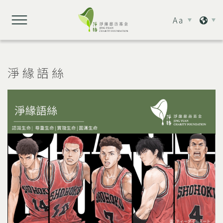
Aa
淨緣語絲