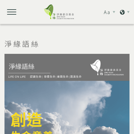
Aa
淨緣語絲