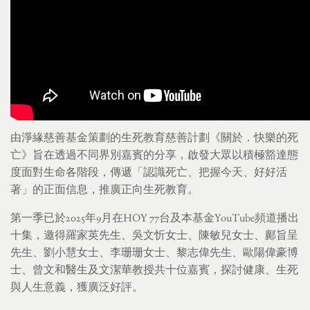
由淨緣慈善基金策劃的生死教育慈善計劃《關於．快樂的死
亡》旨在透過不同界別嘉賓的分享，啟發大眾以積極豁達態
度面對生命各階段，傳遞「認識死亡、把握今天、好好活
著」的正面信息，推廣正向生死教育。
第一季已於2025年9月在HOY 77台及本基金YouTube頻道播出
十集，邀得羅家英先生、吳文忻女士、陳敏兒女士、鄺旨呈
先生、劉小慧女士、李珊珊女士、黎志偉先生、歐陽偉豪博
士、曾文和醫生及文潔華教授共十位嘉賓，探討健康、生死
與人生意義，獲廣泛好評。