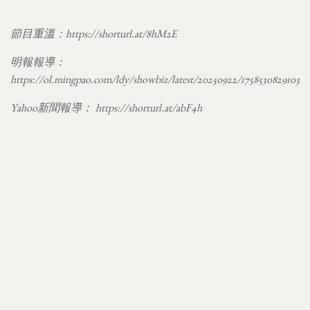
節目重溫：
https://shorturl.at/8hM2E
明報報導：
https://ol.mingpao.com/ldy/showbiz/latest/20250922/1758530829103
Yahoo新聞報導：
https://shorturl.at/abF4h