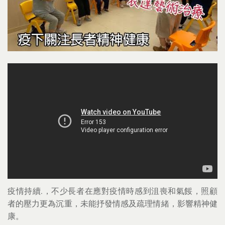
疫情持續.，不少長者在應對疫情時感到沮喪和氣餒，照顧
者的壓力更為沉重，未能抒發情感及疏理情緒，影響精神健
康。