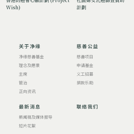
香港防癌會心願計劃 (Project
社區婦女乳癌篩查資助
Wish)
計劃
关于净缘
慈善公益
净缘慈善基金
慈善项目
理念及愿景
申请基金
主席
义工招募
管治
捐款乐助
正向资讯
最新消息
联络我们
新闻稿及媒体报导
短片花絮