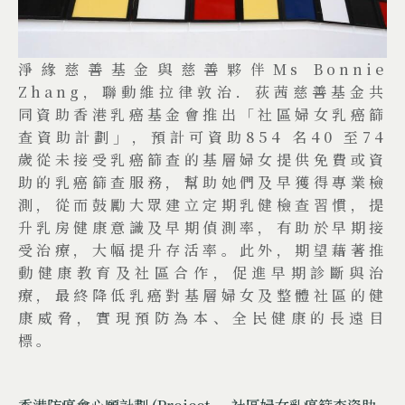
淨緣慈善基金與慈善夥伴Ms Bonnie
Zhang，聯動維拉律敦治．荻茜慈善基金共
同資助香港乳癌基金會推出「社區婦女乳癌篩
查資助計劃」，預計可資助854 名40 至74
歲從未接受乳癌篩查的基層婦女提供免費或資
助的乳癌篩查服務，幫助她們及早獲得專業檢
測，從而鼓勵大眾建立定期乳健檢查習慣，提
升乳房健康意識及早期偵測率，有助於早期接
受治療，大幅提升存活率。此外，期望藉著推
動健康教育及社區合作，促進早期診斷與治
療，最終降低乳癌對基層婦女及整體社區的健
康威脅，實現預防為本、全民健康的長遠目
標。