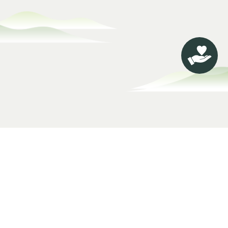
關於淨緣
慈善公益
淨緣慈善基金
慈善項目
理念及願景
申請基金
主席
義工招募