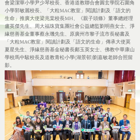
會梁潔華小學尹少琴校長、香港道教聯合會圓玄學院石圍角
小學郭敏麗校長、「大粒MAC教室」閱讀計劃及「語文的
生命」推廣大使梁兆棠校長MH、《親子頭條》董事總經理
盧英傑先生、周大福珠寶集團社會公益總監劉明燕女士、淨
緣慈善基金董事蔡永璣先生、原廣州市黎子流市長秘書及
「大粒MAC教室」閱讀計劃及「語文的生命」傳承大使莫
夏星先生、淨緣慈善基金秘書長鄺玉英女士、佛教中華康山
學校馬中駿校長及道教青松小學(湖景邨)劉嘉敏老師合照留
影。