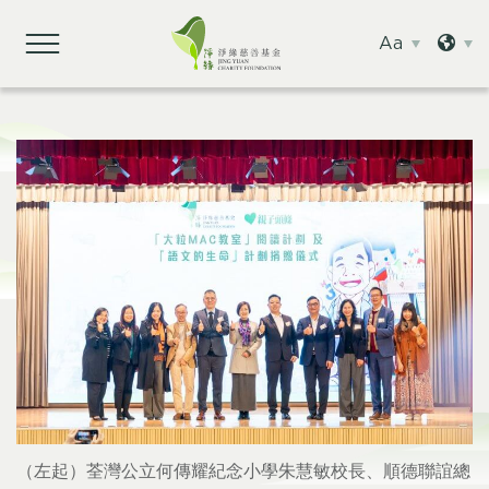
Aa
（左起）荃灣公立何傳耀紀念小學朱慧敏校長、順德聯誼總