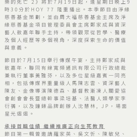
樂的死亡 2》將於7月19日起，逢星期日晚上9
時30分於HOY 77 隆重播出。本季節目由淨緣
慈善基金策劃，並由周大福慈善基金主席及淨
緣慈善基金項目管理委員會主席鄭家成與資深
藝人敖嘉年聯手主持，帶領觀眾從哲學、醫療
及個人經歷等多個視角，深度探索生命的價值
與意義。
節目於7月15日舉行傳媒午宴，主持鄭家成與
敖嘉年，聯同有線寬頻通訊有限公司行政總裁
兼執行董事黃雅芬，以及多位星級嘉賓一同亮
相，包括傳媒界重量級人馬陳志雲、資深藝人
陳友、金像導演陳德森、基督教漸凍人關愛協
會創會會長暨總幹事梁培基、法醫人類學家李
衍蒨，以及鐘錶品牌創辦人沈慧林, JP，場面
星光熠熠。
承接首輯佳績
繼續推廣正向生死教育
節目第一輯曾邀請羅家英、吳文忻、陳敏兒、