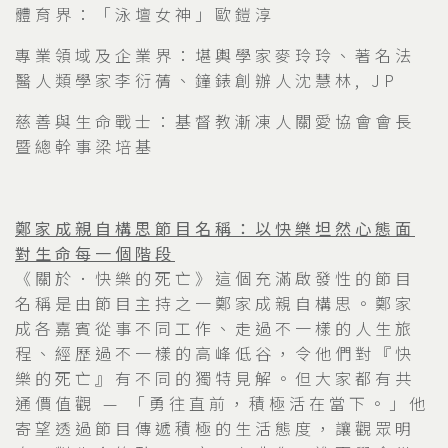
體育界：「泳壇女神」歐鎧淳
專業領域及企業界：堪輿學家麥玲玲、著名法
醫人類學家李衍蒨、鐘錶創辦人沈慧林, JP
慈善與生命戰士：基督教漸凍人關愛協會會長
暨總幹事梁培基
鄭家成親自構思節目名稱：以快樂坦然心態面
對生命每一個階段
《關於．快樂的死亡》這個充滿啟發性的節目
名稱是由節目主持之一鄭家成親自構思。鄭家
成各嘉賓從事不同工作、走過不一樣的人生旅
程、經歷過不一樣的高峰低谷，令他們對『快
樂的死亡』有不同的獨特見解。但大家都有共
通價值觀 — 「勇往直前，積極活在當下。」他
寄望透過節目傳遞積極的生活態度，讓觀眾明