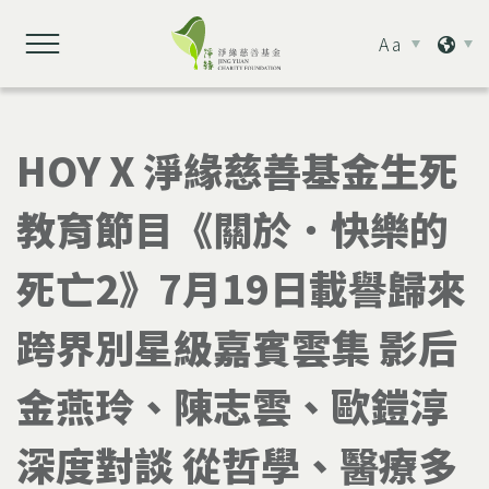
Aa
HOY X 淨緣慈善基金生死
教育節目《關於．快樂的
死亡2》7月19日載譽歸來
跨界別星級嘉賓雲集 影后
金燕玲、陳志雲、歐鎧淳
深度對談 從哲學、醫療多