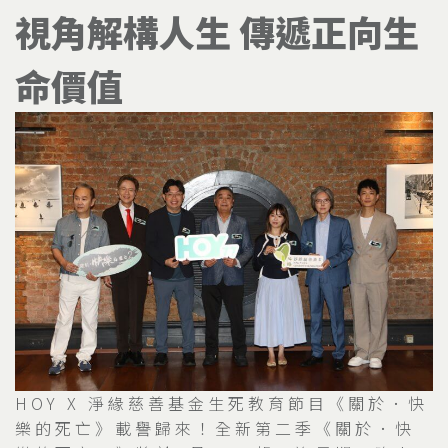
視角解構人生 傳遞正向生
命價值
HOY X 淨緣慈善基金生死教育節目《關於．快
樂的死亡》載譽歸來！全新第二季《關於．快