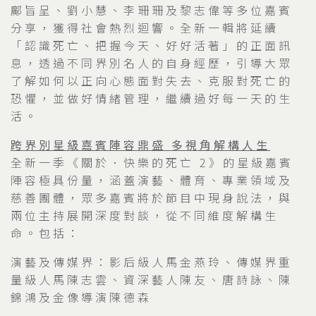
鄺旨呈、劉小慧、李珊珊及黎志偉等多位嘉賓
分享，獲得社會熱烈迴響。全新一輯將延續
「認識死亡、把握今天、好好活著」的正面訊
息，透過不同界別名人的自身經歷，引導大眾
了解如何以正向心態面對失去、克服對死亡的
恐懼，並做好情緒管理，繼續過好每一天的生
活。
跨界別星級嘉賓陣容鼎盛
多視角解構人生
全新一季《關於．快樂的死亡 2》的星級嘉賓
陣容極具份量，涵蓋演藝、體育、專業領域及
慈善團體，眾多嘉賓將於節目中現身說法，與
兩位主持展開深度對談，從不同維度解構生
命。包括：
演藝及傳媒界：影后級人馬金燕玲、傳媒界重
量級人馬陳志雲、資深藝人陳友、唐詩詠、陳
錦鴻及金像導演陳德森