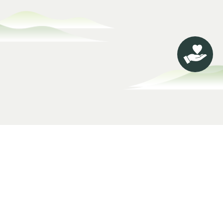
關於淨緣
慈善公益
淨緣慈善基金
慈善項目
理念及願景
申請基金
主席
義工招募